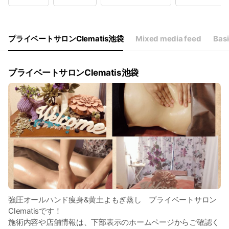
Wed
11:00 - 22:15
Thu
11:00 - 22:15
Fri
11:00 - 22:15
Sat
11:00 - 22:15
プライベートサロンClematis池袋
Mixed media feed
Basi
11:00〜22:15（月曜定休）
プライベートサロンClematis池袋
強圧オールハンド痩身&黄土よもぎ蒸し プライベートサロン
Clematisです！
施術内容や店舗情報は、下部表示のホームページからご確認く