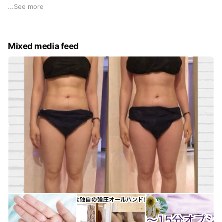
ださい✨
...
See more
Mixed media feed