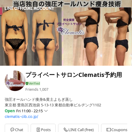
プライベートサロンClematis予約用
Friends
1,007
強圧オールハンド痩身&黄土よもぎ蒸し
東京都 豊島区西池袋 5-13-13 東都自動車ビルヂング1102
Open
Fri 11:00 - 22:15
clematis-cib.co.jp/
Sun
11:00 - 20:00
Mon
Closed
Tue
11:00 - 22:15
Chat
Posts
LINE Call (free)
Coupons