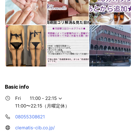
Basic info
Fri
11:00 - 22:15
11:00〜22:15（月曜定休）
08055308621
clematis-cib.co.jp/