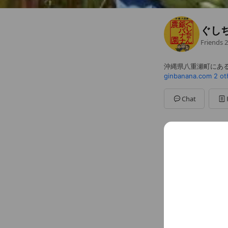
ぐし
Friends
2
沖縄県八重瀬町にあ
ginbanana.com
2 ot
Chat
Social media
Follow us on so