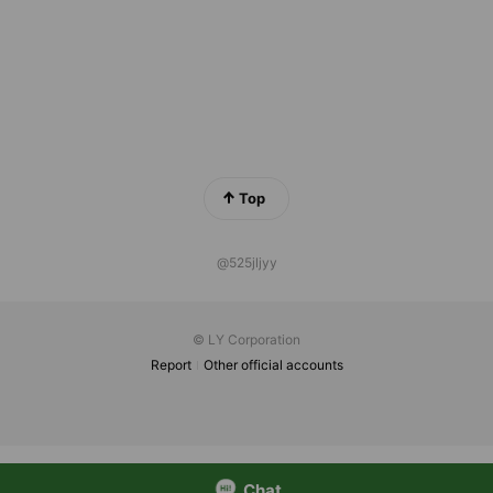
Top
@525jljyy
© LY Corporation
Report
Other official accounts
Chat