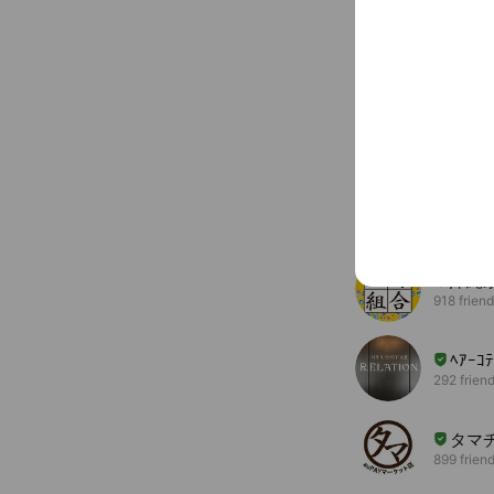
Basic info
ginbanana.c
You might like
Accounts others ar
沖縄
918 frien
ﾍｱｰｺﾃ
292 frien
タマ
899 frien