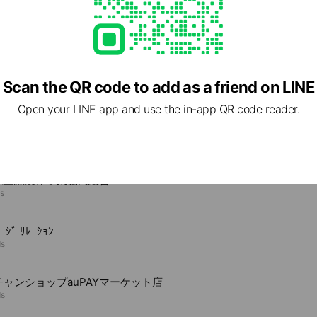
om
2 other items
Scan the QR code to add as a friend on LINE
Open your LINE app and use the in-app QR code reader.
e viewing
県三線製作事業協同組合
ds
ｰｼﾞ ﾘﾚｰｼｮﾝ
ds
チャンショップauPAYマーケット店
ds