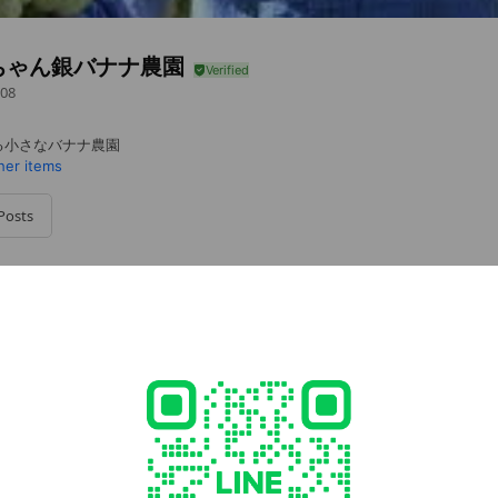
ちゃん銀バナナ農園
08
る小さなバナナ農園
her items
Posts
cial media