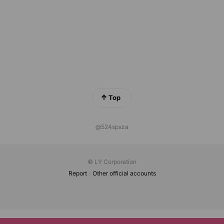
Top
@524spxza
© LY Corporation
Report
Other official accounts