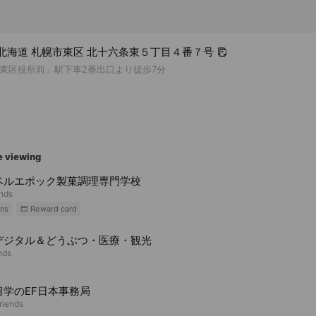
16 北海道 札幌市東区 北十六条東５丁目４番７号
東区役所前」駅下車2番出口より徒歩7分
e viewing
ベルエポック製菓調理専門学校
ends
ns
Reward card
デジタル＆どうぶつ・医療・観光
nds
留学のEF日本事務局
riends