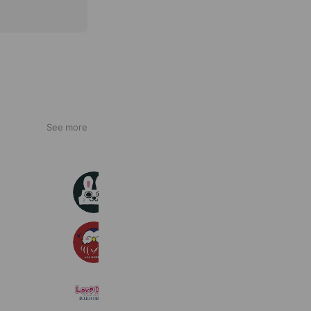
See more
札幌ほいく専門学校
3,509 friends
明治大学入学センター
407,083 friends
鉄工団地自動車学園
577 friends
Reward card