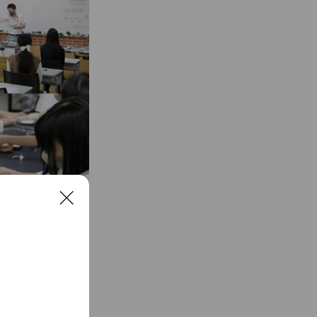
C
l
お仕事体験ができま
o
s
能です🐾
e
てください！