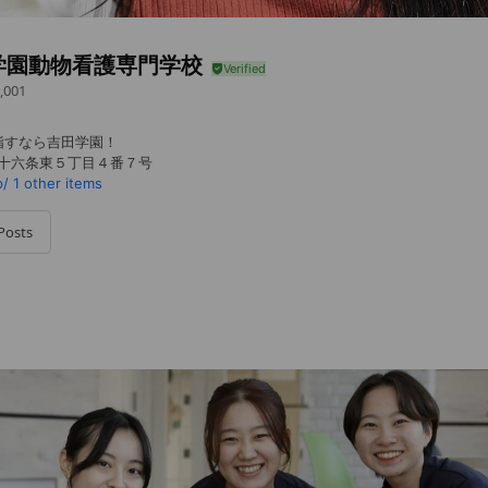
学園動物看護専門学校
,001
指すなら吉田学園！
北十六条東５丁目４番７号
p/
1 other items
Posts