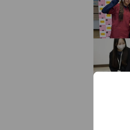
参加回数によって体
す🐕可愛いモデル
個別相談の時間で
...
See more
お申込みは、LI