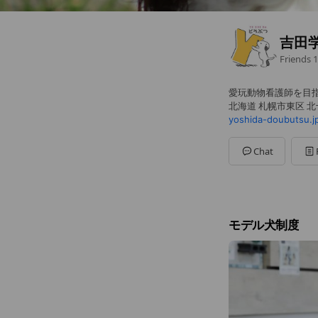
吉田
Friends
1
愛玩動物看護師を目
北海道 札幌市東区 
yoshida-doubutsu.j
Chat
モデル犬制度