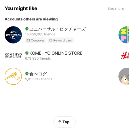
You might like
See more
Accounts others are viewing
ユニバーサル・ピクチャーズ
15,459,085 friends
Coupons
Reward card
KOMEHYO ONLINE STORE
673,930 friends
食べログ
9,051,132 friends
Top