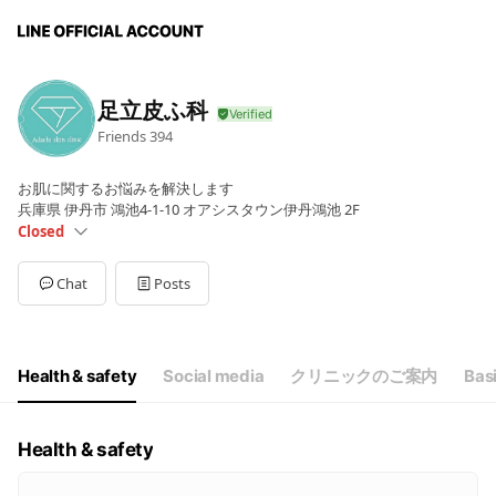
足立皮ふ科
Friends
394
お肌に関するお悩みを解決します
兵庫県 伊丹市 鴻池4-1-10 オアシスタウン伊丹鴻池 2F
Closed
Sun
Closed
Mon
09:00 - 12:00,14:00 - 18:00
Chat
Posts
Tue
09:00 - 12:00,14:00 - 18:00
Wed
Closed
Thu
09:00 - 12:00
Fri
09:00 - 12:00,14:00 - 18:00
Health & safety
Social media
クリニックのご案内
Basi
Sat
09:00 - 12:00
★受付★午前11:30・午後17:00迄/定休日：水・日
Health & safety