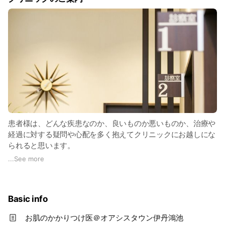
患者様は、どんな疾患なのか、良いものか悪いものか、治療や
経過に対する疑問や心配を多く抱えてクリニックにお越しにな
られると思います。
患者様お一人お一人に寄り添い、大きかった不安を少しでも小
...
See more
さく、安心して頂きたい。笑顔になって頂きたい。これが私共
の願いです。
丁寧で分かりやすい説明を心がけ、皆様の綺麗になるお手伝い
Basic info
をしたいと思っております。
皆様に何でもご相談頂けるような、温かみのあるクリニックを
お肌のかかりつけ医＠オアシスタウン伊丹鴻池
目指し、誠心誠意努めてまいります。