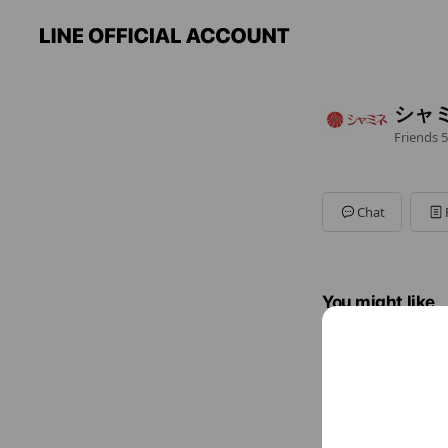
シャ
Friends
5
Chat
You might like
Accounts others ar
丸由
10,857 fr
Coupo