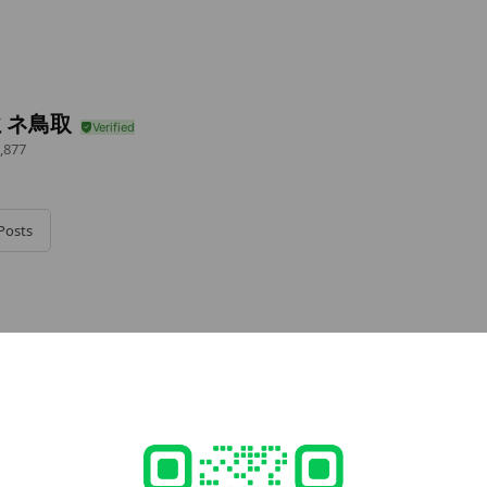
ミネ鳥取
,877
Posts
e viewing
百貨店
iends
ns