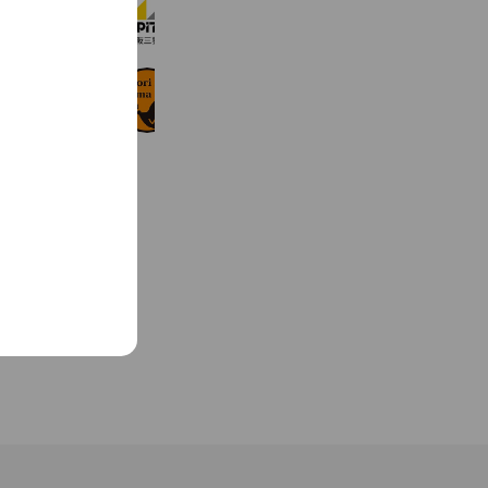
アピタ松阪三雲店
10,123 friends
Reward card
森のくまさん米子店
8,884 friends
Coupons
Reward card