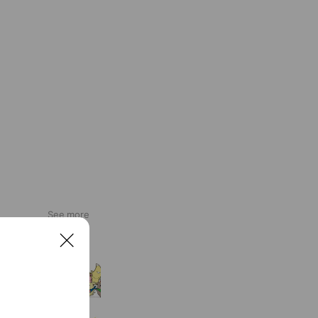
See more
C
フジグラン東広島名店会
l
o
5,640 friends
s
Coupons
Reward card
e