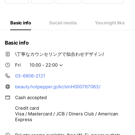
Wed
10:00 - 22:00
Thu
10:00 - 22:00
Fri
10:00 - 22:00
Sat
10:00 - 22:00
Basic info
Social media
You might like
Basic info
\丁寧なカウンセリングで似合わせデザイン/
Fri
10:00 - 22:00
03-6806-2121
beauty.hotpepper.jp/kr/slnH000767063/
Cash accepted
Credit card
Visa / Mastercard / JCB / Diners Club / American
Express