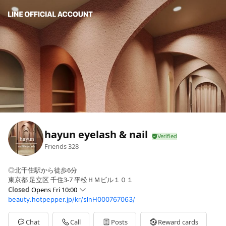
hayun eyelash & nail
Friends
328
◎北千住駅から徒歩6分
東京都 足立区 千住3-7 平松ＨＭビル１０１
Closed
Opens Fri 10:00
beauty.hotpepper.jp/kr/slnH000767063/
Sun
10:00 - 22:00
Mon
10:00 - 22:00
Tue
10:00 - 22:00
Chat
Call
Posts
Reward cards