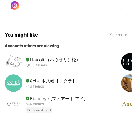
You might like
See more
Accounts others are viewing
Hau'oli （ハウオリ）松戸
1,060 friends
éclat 本八幡【エクラ】
416 friends
Fiato eye [フィアート アイ]
814 friends
Reward card