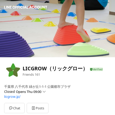
LICGROW（リックグロー）
Friends
161
千葉県 八千代市 緑が丘1-1-1 公園都市プラザ
Closed
Opens Thu 09:00
licgrow.jp/
Sun
Closed
Mon
Closed
Tue
09:00 - 18:00
Chat
Posts
Wed
09:00 - 18:00