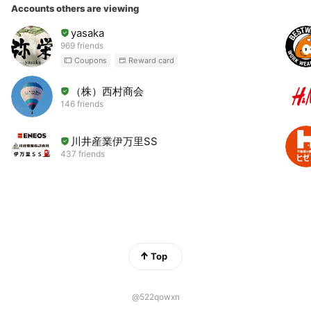
Accounts others are viewing
yasaka
969 friends
Coupons
Reward card
（株）西村商会
146 friends
川井産業伊万里SS
437 friends
Top
@522qowxn