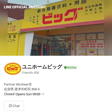
ユニホームビッグ
Friends
456
Partner Workear👖
佐賀県 唐津市町田 868-4
Closed
Opens Sun 09:00
Sun
09:00 - 19:00
Mon
07:00 - 20:00
Chat
Tue
07:00 - 20:00