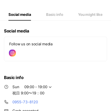
Wed
07:00 - 20:00
Thu
07:00 - 20:00
Fri
07:00 - 20:00
Social media
Basic info
You might like
Sat
07:00 - 20:00
祝日 9:00〜19：00
Social media
Follow us on social media
Basic info
Sun
09:00 - 19:00
祝日 9:00〜19：00
0955-73-8120
Cash accepted