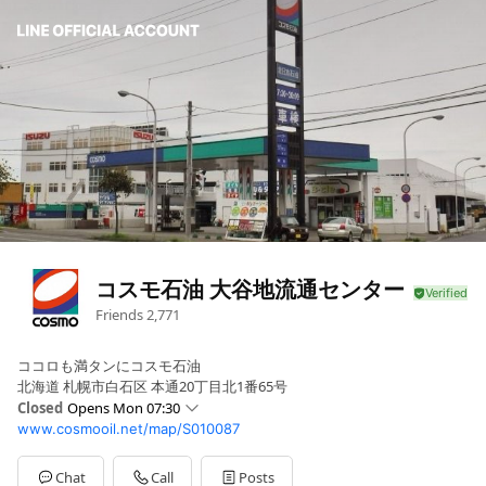
コスモ石油 大谷地流通センター
Friends
2,771
ココロも満タンにコスモ石油
北海道 札幌市白石区 本通20丁目北1番65号
Closed
Opens Mon 07:30
www.cosmooil.net/map/S010087
Sun
Closed
Mon
07:30 - 19:00
Tue
07:30 - 19:00
Chat
Call
Posts