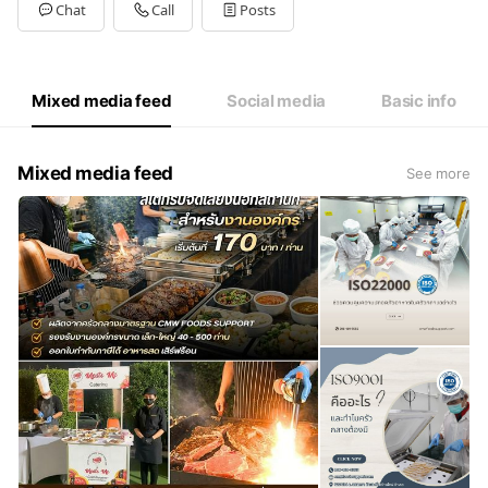
Tue
Open 24 hours
Chat
Call
Posts
Wed
Open 24 hours
Thu
Open 24 hours
Fri
Open 24 hours
Sat
Open 24 hours
Mixed media feed
Social media
Basic info
กรุณาส่ง Order ล่วงหน้า
Mixed media feed
See more