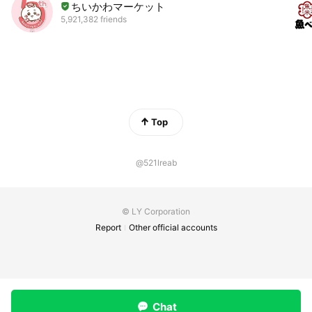
ちいかわマーケット
5,921,382 friends
Top
@521lreab
© LY Corporation
Report
Other official accounts
Chat