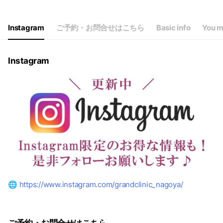
Instagram
ご予約・お問合せはこちら
Basic info
You m
Instagram
🌐
https://www.instagram.com/grandclinic_nagoya/