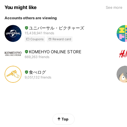
You might like
See more
Accounts others are viewing
ユニバーサル・ピクチャーズ
15,438,941 friends
Coupons
Reward card
KOMEHYO ONLINE STORE
669,263 friends
食べログ
9,051,132 friends
Top