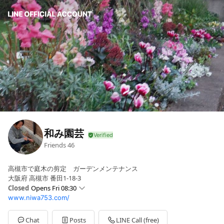
和み園芸
Friends
46
高槻市で庭木の剪定 ガーデンメンテナンス
大阪府 高槻市 番田1-18-3
Closed
Opens Fri 08:30
www.niwa753.com/
Sun
Closed
Mon
08:30 - 18:00
Tue
08:30 - 18:00
Chat
Posts
LINE Call (free)