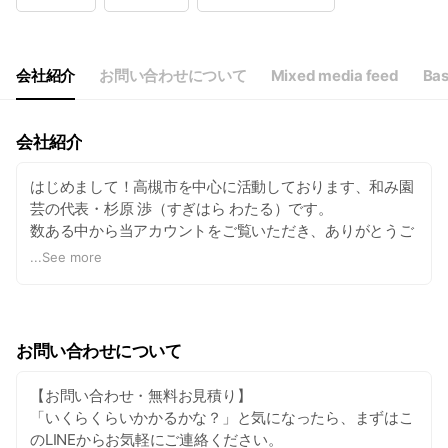
Wed
08:30 - 18:00
Thu
08:30 - 18:00
Fri
08:30 - 18:00
Sat
08:30 - 18:00
会社紹介
お問い合わせについて
Mixed media feed
Bas
祝日は不定休になります。
会社紹介
はじめまして！高槻市を中心に活動しております、和み園
芸の代表・杉原 渉（すぎはら わたる）です。
数ある中から当アカウントをご覧いただき、ありがとうご
ざいます。
...
See more
私はお庭ののプロとして、お客様の大切なお庭をより心地
よく、美しい空間にするお手伝いをしております。
ちょっとした剪定から、大規模な外構のリフォームまで、
地元密着ならではの丁寧・迅速な対応を心がけています。
お問い合わせについて
【和み園芸でできること】
お庭に関するお悩み、何でもご相談ください！
【お問い合わせ・無料お見積り】
• お手入れ： 剪定作業、伐採、草刈、庭木消毒
「いくらくらいかかるかな？」と気になったら、まずはこ
• お庭づくり： 花壇作成、植栽工事、天然芝張り、アプロ
のLINEからお気軽にご連絡ください。