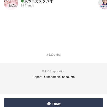
茨木ヨガスタジオ
92 friends
@520avbpi
© LY Corporation
Report
Other official accounts
Chat