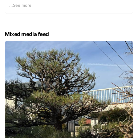
ーチ施工
お庭の写真を送っていただければ、よりスムーズな概算お
...
See more
• 外構・エクステリア： 人工芝施工、フェンス設置工事、
見積りが可能です。
ブロック工事
＼ 写真で簡単お見積り受付中！ ／
以下の内容を送っていただければ、スムーズにお返事でき
Mixed media feed
ます。
① お困りごとの内容（例：木の剪定、草刈りなど）
② お庭の全体的な写真
③ お住まいの市区町村（例：高槻市番田など）