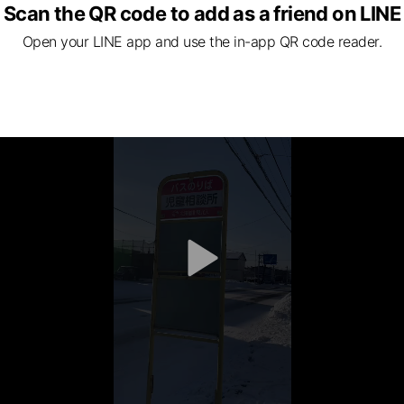
Scan the QR code to add as a friend on LINE
Open your LINE app and use the in-app QR code reader.
と)はり灸院の場所
v
i
d
e
o