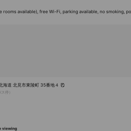
te rooms available), free Wi-Fi, parking available, no smoking, p
1 北海道 北見市東陵町 35番地４
バス停）
e viewing