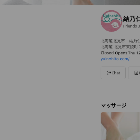
結乃
Friends
3
北海道北見市 結乃
北海道 北見市東陵町 
Closed
Opens Thu 12
yuinohito.com/
Sun
00:00 - 00:00
Mon
09:00 - 17:00
Tue
09:00 - 17:00
Chat
Wed
12:00 - 17:00
Thu
12:00 - 17:00
Fri
09:00 - 17:00
Sat
09:00 - 12:00
お仕事終わりの時間
マッサージ