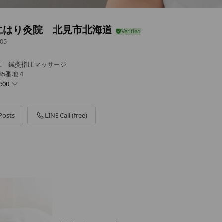
仁はり灸院 北見市北海道
05
仁 鍼灸指圧マッサージ
35番地４
:00
Posts
LINE Call (free)
や午前中のお時間はご相談ください）