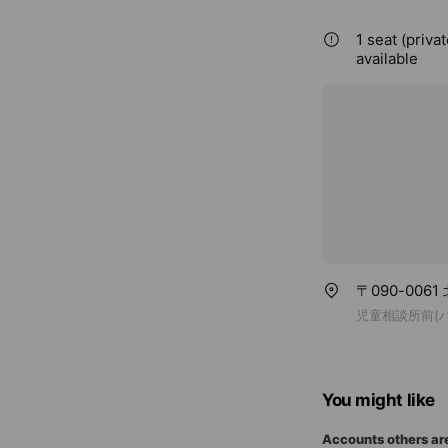
1 seat (priva
available
〒090-006
児童相談所前(
You might like
Accounts others ar