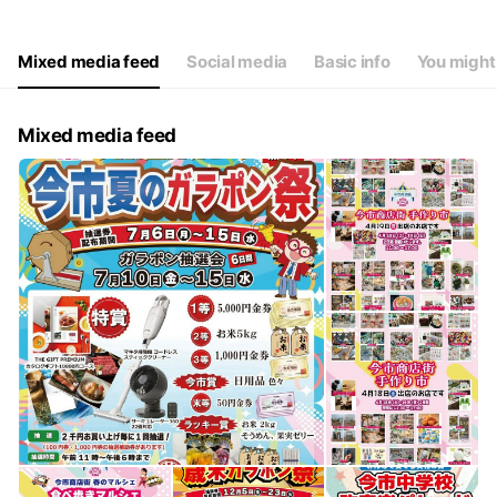
Mixed media feed
Social media
Basic info
You might 
Mixed media feed