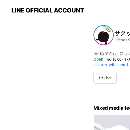
サクッ
Friends
5
面倒な契約も月額も
Open
Thu 10:00 - 17:
sakutto-wifi.com/
1
Sun
Closed
Mon
10:00 - 17:00
Tue
10:00 - 17:00
Chat
Wed
10:00 - 17:00
Thu
10:00 - 17:00
Fri
10:00 - 17:00
Sat
Closed
Mixed media fe