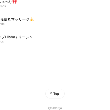
ちゅべり🎀
iends
か&睾丸マッサージ🍌
ends
プLiisha / リーシャ
nds
Top
@519arrjo