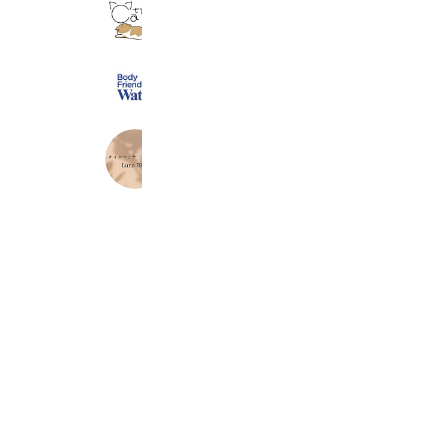
【Catty】ねこ柄アイテム専門店
7,256 friends
Body Friendly Water
14,384 friends
オイルマッサージ専門店LunaBliss
11,333 friends