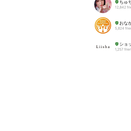
ちゅ
12,842 fr
おな
5,824 fri
ショッ
1,257 frie