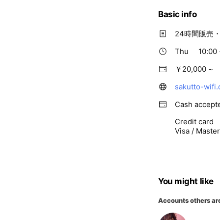
Basic info
24時間販売
Thu
10:00 
￥20,000 ~
sakutto-wifi
Cash accept
Credit card
Visa / Maste
You might like
Accounts others ar