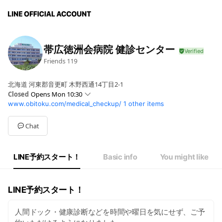
帯広徳洲会病院 健診センター
Friends
119
北海道 河東郡音更町 木野西通14丁目2-1
Closed
Opens Mon 10:30
www.obitoku.com/medical_checkup/
1 other items
Sun
Closed
Mon
10:30 - 12:00,13:00 - 16:00
Tue
10:30 - 12:00,13:00 - 16:00
Chat
Wed
10:30 - 12:00,13:00 - 16:00
Thu
10:30 - 12:00,13:00 - 16:00
Fri
10:30 - 12:00,13:00 - 16:00
LINE予約スタート！
Basic info
You might like
Sat
Closed
LINE予約スタート！
人間ドック・健康診断などを時間や曜日を気にせず、ご予