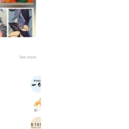
See more
きもの工房一休 釧路店
769 friends
Reward card
ドライヘッドスパ癒頭（ユズ）
1,857 friends
Reward card
ビースリーパルクアベニュー・カワト
1,009 friends