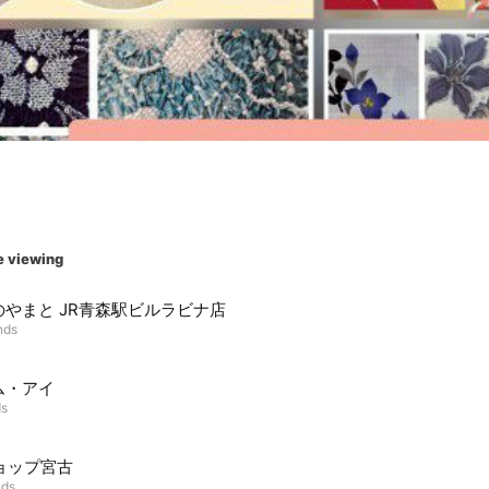
e viewing
のやまと JR青森駅ビルラビナ店
nds
ム・アイ
ds
ショップ宮古
nds