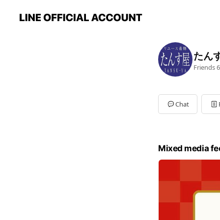
たん
Friends
6
Chat
Mixed media fe