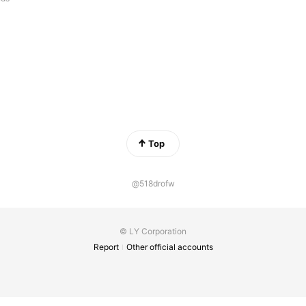
Top
@518drofw
© LY Corporation
Report
Other official accounts