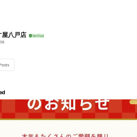
す屋八戸店
98
Posts
ed