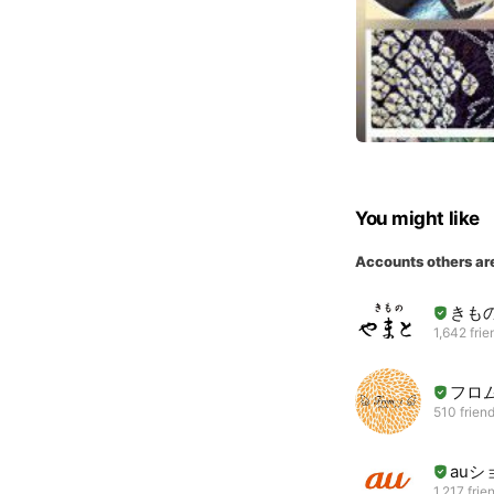
You might like
Accounts others ar
きも
1,642 frie
フロ
510 frien
au
1,217 frie