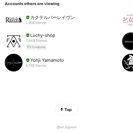
Accounts others are viewing
カクテルバーレイヴン
1,956 friends
Luchy-shop
7,648 friends
Coupons
Yohji Yamamoto
6,158 friends
Top
@un.rigueur