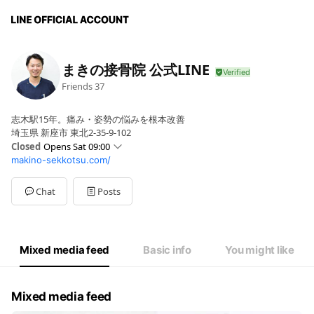
まきの接骨院 公式LINE
Friends
37
志木駅15年。痛み・姿勢の悩みを根本改善
埼玉県 新座市 東北2-35-9-102
Closed
Opens Sat 09:00
makino-sekkotsu.com/
Sun
00:00 - 00:00
Mon
10:00 - 12:30,15:00 - 20:00
Tue
10:00 - 12:30,15:00 - 20:00
Chat
Posts
Wed
10:00 - 12:30,15:00 - 20:00
Thu
15:00 - 20:00
Fri
10:00 - 12:30,15:00 - 20:00
Sat
09:00 - 12:00,14:00 - 17:00
Mixed media feed
Basic info
You might like
Mixed media feed