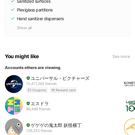
Sanitized surfaces
Plexiglass partitions
Hand sanitizer dispensers
Show all
You might like
See more
Accounts others are viewing
ユニバーサル・ピクチャーズ
15,411,362 friends
Coupons
Reward card
エスドラ
88,489 friends
ゲゲゲの鬼太郎 妖怪横丁
129,253 friends