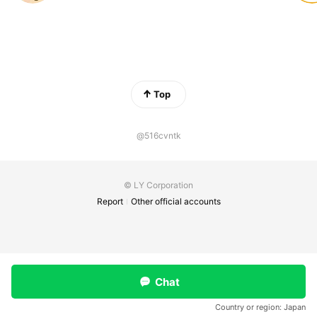
Top
@516cvntk
© LY Corporation
Report
Other official accounts
Chat
Country or region:
Japan