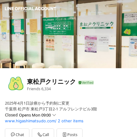
東松戸クリニック
Friends
6,334
2025年4月1日診療から予約制に変更
千葉県 松戸市 東松戸3丁目2-1 アルフレンテビル3階
Closed
Opens Mon 09:00
www.higashimatsudo.com/
2 other items
Sun
Closed
Mon
09:00 - 13:00,15:00 - 18:30
Tue
09:00 - 13:00,14:00 - 17:30
Chat
Call
Posts