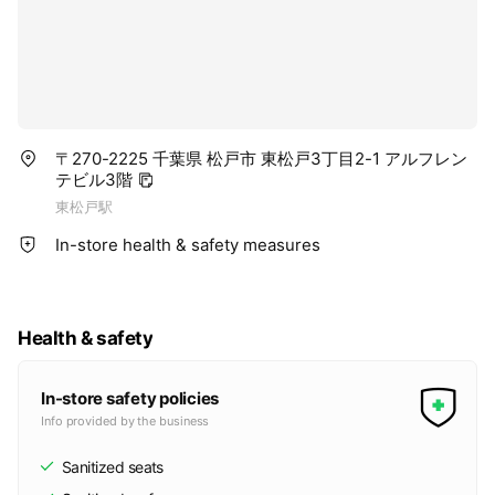
〒270-2225 千葉県 松戸市 東松戸3丁目2-1 アルフレン
テビル3階
東松戸駅
In-store health & safety measures
Health & safety
In-store safety policies
Info provided by the business
Sanitized seats