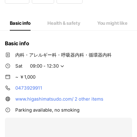
Wed
09:00 - 13:00,15:00 - 18:30
Thu
Closed
Fri
09:00 - 13:00,15:00 - 18:30
Sat
09:00 - 12:30
Basic info
Health & safety
You might like
Basic info
内科・アレルギー科・呼吸器内科・循環器内科
Sat
09:00 - 12:30
~ ￥1,000
0473929911
www.higashimatsudo.com/
2 other items
Parking available, no smoking