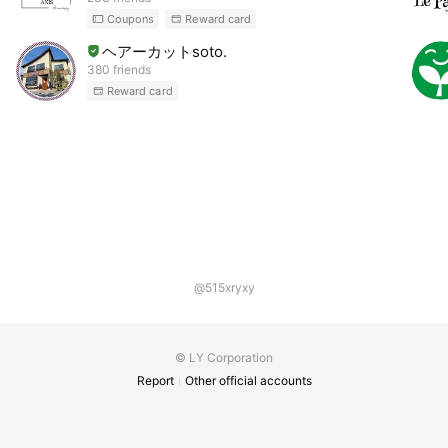
Coupons
Reward card
ヘアーカットsoto.
380 friends
Reward card
@515xryxy
© LY Corporation
Report
Other official accounts