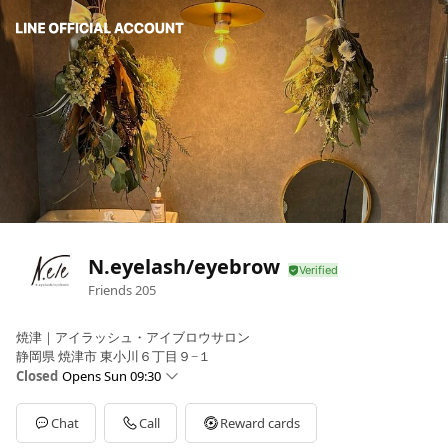
N.eyelash/eyebrow
Friends
205
焼津｜アイラッシュ・アイブロウサロン
静岡県 焼津市 東小川６丁目９−１
Closed
Opens Sun 09:30
Sun
09:30 - 18:30
Mon
09:30 - 18:30
Chat
Call
Reward cards
Tue
09:30 - 18:30