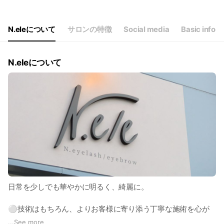
Wed
09:30 - 18:30
Thu
09:30 - 18:30
Fri
09:30 - 18:30
N.eleについて
サロンの特徴
Social media
Basic info
Sat
09:30 - 18:30
不定休
N.eleについて
日常を少しでも華やかに明るく、綺麗に。
⚪技術はもちろん、よりお客様に寄り添う丁寧な施術を心が
けております。
...
See more