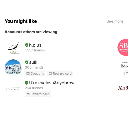
You might like
See more
Accounts others are viewing
h.plus
1,557 friends
aulii
300 friends
Coupons
Reward card
U'ra eyelash&eyebrow
264 friends
Reward card