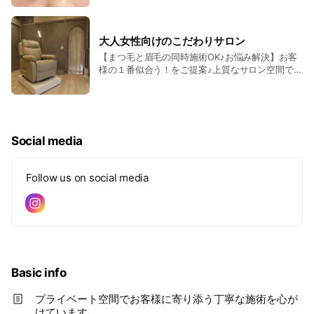
眉サロンで整えてみませんか？女性は毎日のメイ
ク時短にも♪男性はWAXで余分な毛や角質もしっ
かり取り除き、清潔感UP☆
大人女性向けのこだわりサロン
【まつ毛と眉毛の同時施術OK♪お悩み解決】お客
様の１番似合う！をご提案♪上質なサロン空間でゆ
ったり◎ 一軒家のプライベートサロンで自分だけ
のゆったりした時間を☆リラックスしながら施術
が受けられます◎まつ毛と眉毛の同時施術可能で
すので、仕事・育児・家事など毎日忙しい方にも
ピッタリ！大人女性にもオススメ♪
Social media
Follow us on social media
Basic info
プライベート空間でお客様に寄り添う丁寧な施術を心が
けています