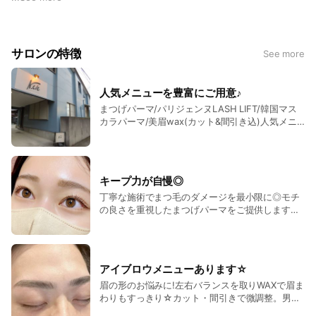
⚪ご年齢関係なく、1人ひとりに合うようにしっかりカウンセ
リングいたします。
⚪お客様とのコミニュケーションも大切にしております。
サロンの特徴
See more
⚪親子、カップルなどでもご来店いただいております。
⚪居心地の良いサロンを目指しております。
人気メニューを豊富にご用意♪
ぜひそれぞれの時間をゆったり過ごしてくださいね✨
まつげパーマ/パリジェンヌLASH LIFT/韓国マス
カラパーマ/美眉wax(カット&間引き込)人気メニ
ュー豊富にご用意♪ 数十種類のロットから選定
し、お客様のなりたい理想のデザインをご提
案！ 丁寧な施術でまつ毛のダメージも最小限
に！ モチの良さ重視◎ 美眉waxで産毛や角質
キープ力が自慢◎
除去。 1対1マンツーマン施術♪ メンズも大歓迎
丁寧な施術でまつ毛のダメージを最小限に◎モチ
◎
の良さを重視したまつげパーマをご提供します。
【化粧崩れも気にならないキープ力が魅力！】低
刺激のパーマ液を使用することで自まつ毛に優し
い施術を心がけています。アイシャンプー付きの
メニューでは、毛量のお悩み改善、ダニを防止し
アイブロウメニューあります☆
ながらモチも更にUP♪
眉の形のお悩みに!左右バランスを取りWAXで眉ま
わりもすっきり☆カット・間引きで微調整。男性
のお客様も◎ 男女問わず大人気メニュー！眉毛は