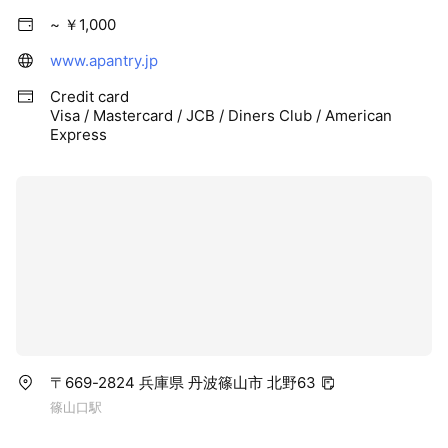
~ ￥1,000
www.apantry.jp
Credit card
Visa / Mastercard / JCB / Diners Club / American
Express
〒669-2824 兵庫県 丹波篠山市 北野63
篠山口駅