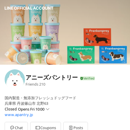
アニーズパントリー
Friends
210
国内製造・無添加フレッシュドッグフード
兵庫県 丹波篠山市 北野63
Closed
Opens Fri 10:00
www.apantry.jp
Sun
Closed
Mon
10:00 - 16:00
Tue
10:00 - 16:00
Chat
Coupons
Posts