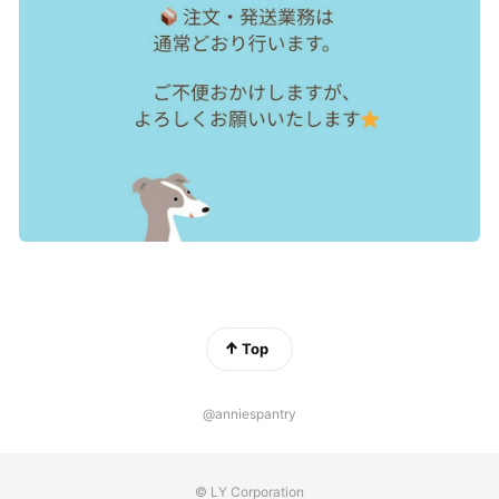
Top
@anniespantry
© LY Corporation