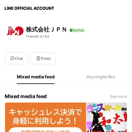
株式会社ＪＰＮ
Friends
4,163
Chat
Posts
Mixed media feed
You might like
Mixed media feed
See more