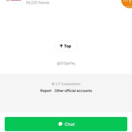
36,220 friends
Top
@515pkfwj
© LY Corporation
Report
Other official accounts
Chat