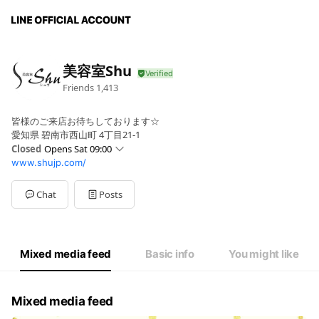
美容室Shu
Friends
1,413
皆様のご来店お待ちしております☆
愛知県 碧南市西山町 4丁目21-1
Closed
Opens Sat 09:00
www.shujp.com/
Sun
09:00 - 18:00
Mon
Closed
Tue
Closed
Chat
Posts
Wed
09:00 - 19:00
Thu
09:00 - 17:00
Fri
09:00 - 19:00
Sat
09:00 - 18:00
Mixed media feed
Basic info
You might like
毎週月火曜日定休
Mixed media feed