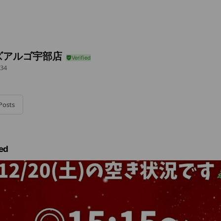
ズアルゴ宇部店
34
Posts
ed