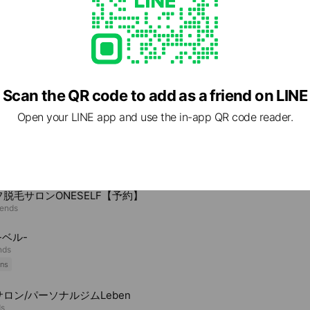
Scan the QR code to add as a friend on LINE
Open your LINE app and use the in-app QR code reader.
e viewing
脱毛サロンONESELF【予約】
iends
e-ベル-
nds
ns
ロン/パーソナルジムLeben
ds