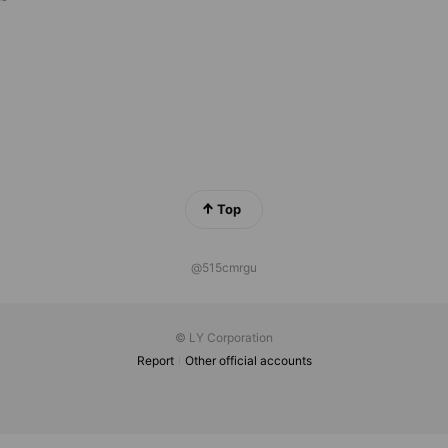
Top
@515cmrgu
© LY Corporation
Report
Other official accounts