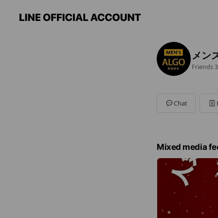
メン
Friends
3
Chat
Mixed media fe