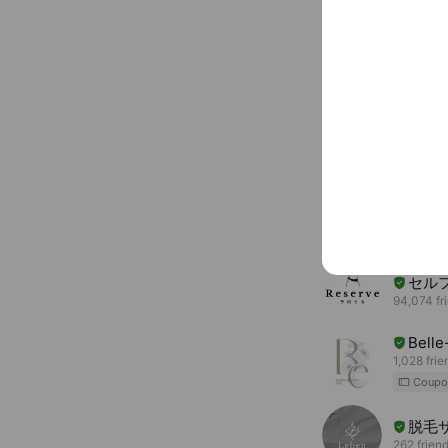
You might like
Accounts others ar
セルフ
94,074 fr
Bell
1,028 frie
Coupo
脱毛サ
262 frien