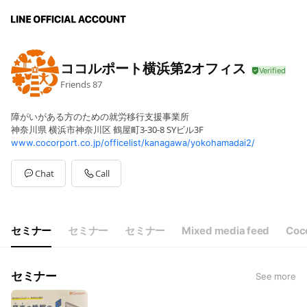
ココルポート横浜第2オフィス
Friends
87
障がいがある方のための就労移行支援事業所
神奈川県 横浜市神奈川区 鶴屋町3-30-8 SYビル3F
www.cocorport.co.jp/officelist/kanagawa/yokohamadai2/
Chat
Call
セミナー
セミナー
セミナー
Mixed media feed
Coc
セミナー
See more