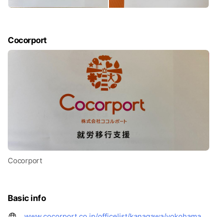
Cocorport
Cocorport
Basic info
www.cocorport.co.jp/officelist/kanagawa/yokohamadai2/