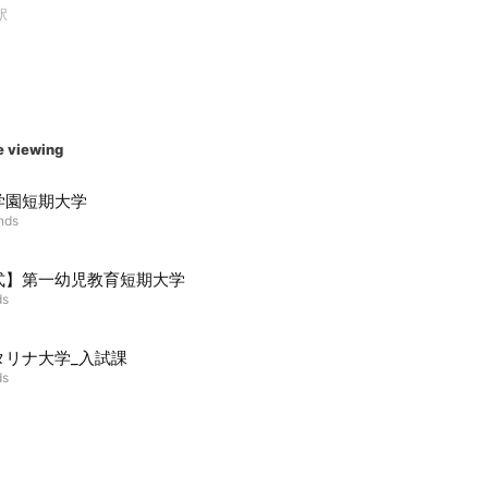
駅
e viewing
学園短期大学
ends
式】第一幼児教育短期大学
ds
タリナ大学_入試課
ds