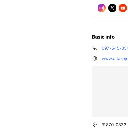
Basic info
097-545-05
www.oita-pjc
〒870-083