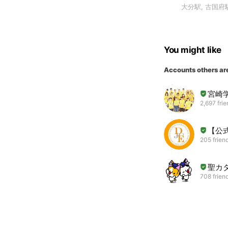
大分駅, 古国府
You might like
Accounts others ar
宮崎
2,697 fri
【公
205 frien
聖カ
708 frien