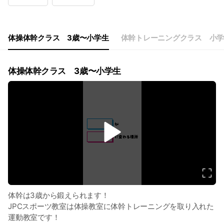
Wed
15:15 - 21:15
Thu
15:15 - 21:15
Fri
15:15 - 21:15
Sat
08:30 - 16:30
体操体幹クラス 3歳〜小学生
体幹トレーニングクラス 小学
体操体幹クラス 3歳〜小学生
v
i
d
e
o
体幹は3歳から鍛えられます！
JPCスポーツ教室は体操教室に体幹トレーニングを取り入れた
運動教室です！