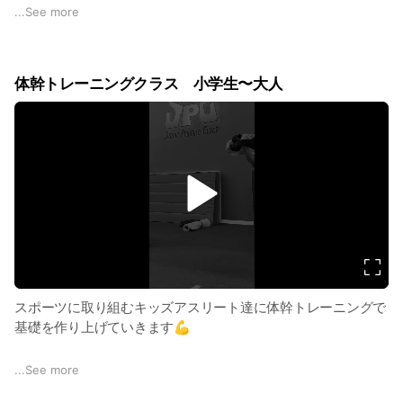
...
See more
体育が苦手なお子様から、たくさんカラダを動かしたいお子様
まで幅広く通っていただいております！
体幹トレーニングクラス 小学生〜大人
・カラダの動かし方をマスターする
・体幹を鍛え集中力をアップさせる
・集団行動で協調性を身につける
遊びの延長線でスポーツをもっと身近にしていきましょう♪
v
i
3歳から行える遊びを取り入れたJPC独自のバランスと体幹を
d
鍛えるトレーニングやマット運動・鉄棒・跳び箱・縄跳びなど
e
の器械体操を行なっていきます！他にもボール運動や陸上運動
o
もあります！
・運動嫌いを克服したい！
スポーツに取り組むキッズアスリート達に体幹トレーニングで
・運動能力を上げたい！
基礎を作り上げていきます💪
・よく転んだり怪我するのでバランス能力を鍛えたい！
・挨拶や礼儀、集中力を身につけたい！
「柔軟性」を高めるためのストレッチから始め、正しい姿勢の
...
See more
保持や骨盤の「安定性」インナーマッスルの強化を目的とした