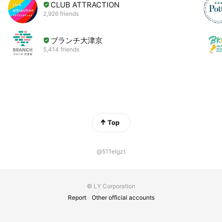
CLUB ATTRACTION
2,926 friends
ブランチ大津京
5,414 friends
Top
@511elgzt
© LY Corporation
Report
Other official accounts