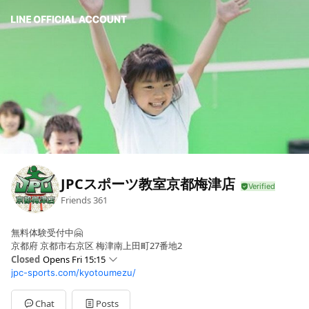
JPCスポーツ教室京都梅津店
Friends
361
無料体験受付中🤗
京都府 京都市右京区 梅津南上田町27番地2
Closed
Opens Fri 15:15
jpc-sports.com/kyotoumezu/
Sun
Closed
Mon
15:15 - 21:15
Tue
15:15 - 21:15
Chat
Posts