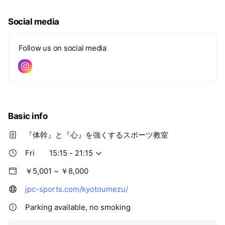
このようなお悩みを持つ保護者様は是非JPCスポーツ教室で体
体幹トレーニングをメインに股関節周りの強化や「バランス
幹体幹トレーニングを体験してみてはいかがですか？
力」、様々な筋肉を同時に作用させる「連動性」を高めるため
Social media
JPCスポーツ教室は全力でサポートさせていただきます！
のチューブトレーニングやマットトレーニングも行っていま
す！
Follow us on social media
・スポーツでのパフォーマンスを向上させたい
・周りとの差をつけたい
・姿勢を改善したい
・集中力やメンタルの向上をさせたい
・ブレないカラダの軸を作りたい
Basic info
など、JPCスポーツ教室では様々なお悩みについて全力でサポ
ートしていきます‼︎
『体幹』と『心』を強くするスポーツ教室
Fri
15:15 - 21:15
JPCで取り入れているKOBA式体幹バランスのメニューはリハ
ビリテーションを目的とした医学的視点から考案されているた
￥5,001 ~ ￥8,000
め、カラダに優しく誰でも参加できるトレーニングとなってお
jpc-sports.com/kyotoumezu/
ります！
お気軽に無料体験のお問い合わせを！
Parking available, no smoking
お待ちしております♪