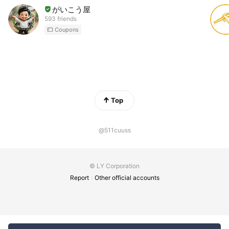
がいこう屋
593 friends
Coupons
Top
@511cuuss
© LY Corporation
Report
Other official accounts