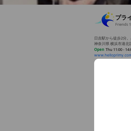
プラ
Friends
1
日吉駅から徒歩2分
神奈川県 横浜市港北区 
Open
Thu 11:00 - 14:
www.helloprimy.co
Sun
11:00 - 14:00,16:0
Mon
Closed
Tue
11:00 - 14:00,16:00
Chat
Wed
16:00 - 20:00
Thu
11:00 - 14:00,16:
Fri
11:00 - 14:00,16:00 
Sat
11:00 - 14:00,16:00
Basic info
月曜定休・水曜午前
つらい肩こり
Thu
11:00 
月曜定休・水