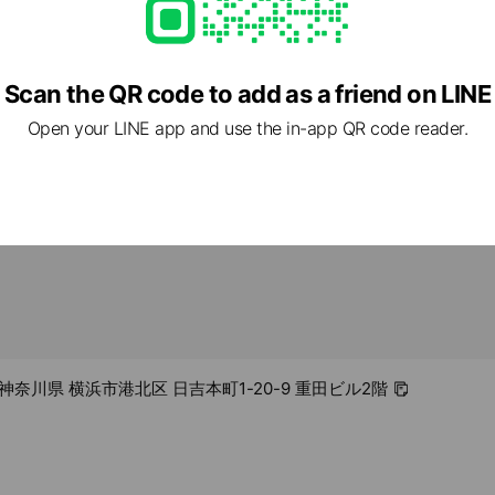
8,000
22
Scan the QR code to add as a friend on LINE
imy.com/
Open your LINE app and use the in-app QR code reader.
2 神奈川県 横浜市港北区 日吉本町1-20-9 重田ビル2階