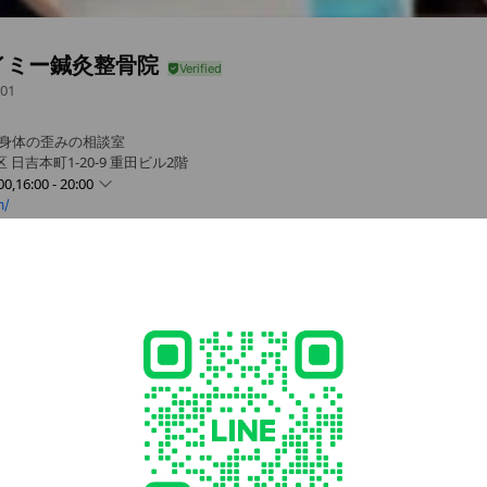
イミー鍼灸整骨院
01
。身体の歪みの相談室
日吉本町1-20-9 重田ビル2階
00,16:00 - 20:00
m/
0 - 20:00
 - 20:00
00 - 20:00
- 20:00
 - 20:00
休み・祝日午後休み
や腰痛の根本治療。産後骨盤矯正も受付しております
- 14:00, 16:00 - 20:00
曜午前休み・祝日午後休み