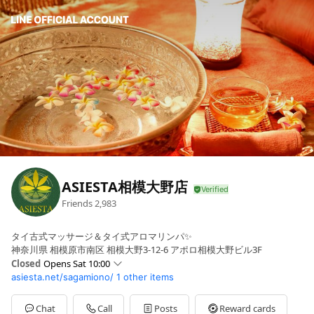
ASIESTA相模大野店
Friends
2,983
タイ古式マッサージ＆タイ式アロマリンパ✨
神奈川県 相模原市南区 相模大野3-12-6 アポロ相模大野ビル3F
Closed
Opens Sat 10:00
asiesta.net/sagamiono/
1 other items
Sun
10:00 - 23:00
Mon
Closed
Tue
10:00 - 23:00
Chat
Call
Posts
Reward cards