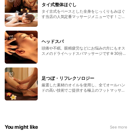
す！）
タイ式整体ほぐし
タイ古式をベースとした全身をじっくりもみほぐ
す当店の人気定番マッサージメニューです！ご希
望のお客様には【ドライヘッドスパ/足つぼリフ
レ】を組み合わせる事も可能です！60分5,000
円/90分7,500円/120分10,000円（表示価格は全て
税込みです！）
ヘッドスパ
頭痛や不眠、眼精疲労などにお悩みの方にもオス
スメのドライヘッドスパマッサージです☆30分
3,500円/40分4,500円/60分5,500円（表示価格は
税込みです！）
足つぼ・リフレクソロジー
厳選した素材のオイルを使用し、全てオールハン
ドの高い技術でご提供する極上のフットマッサー
ジ 30分3,500円/40分4,500円/60分5,500円（表
示価格は税込みです！）
You might like
See more