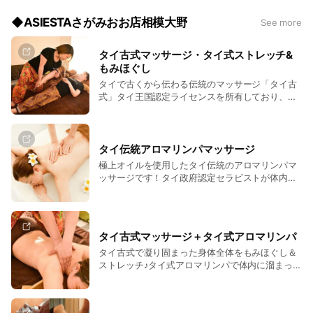
◆ASIESTAさがみおお店相模大野
See more
タイ古式マッサージ・タイ式ストレッチ&
もみほぐし
タイで古くから伝わる伝統のマッサージ「タイ古
式」タイ王国認定ライセンスを所有しており、本
格タイ古式ストレッチ＆もみほぐしが味わえま
す！65分6,500円/95分9,500円/125分12,500円
（表示価格は税込みです！）
タイ伝統アロマリンパマッサージ
極上オイルを使用したタイ伝統のアロマリンパマ
ッサージです！タイ政府認定セラピストが体内に
溜った不要物・老廃物排出を促し体内からキレイ
＆スッキリ♪デトックス効果◎ 65分9,000円/95分
12,000円（表示価格は税込みです！）
タイ古式マッサージ＋タイ式アロマリンパ
タイ古式で凝り固まった身体全体をもみほぐし＆
ストレッチ♪タイ式アロマリンパで体内に溜まった
老廃物排出促進!!デトックス効果◎＜時間配分は自
由に決められます♪＞125分/15,000円/155分
17,500円/185分/20,000円（表示価格は税込みで