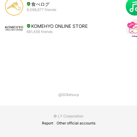
食べログ
9,068,677 friends
KOMEHYO ONLINE STORE
681,456 friends
@508xhovp
© LY Corporation
Report
Other official accounts