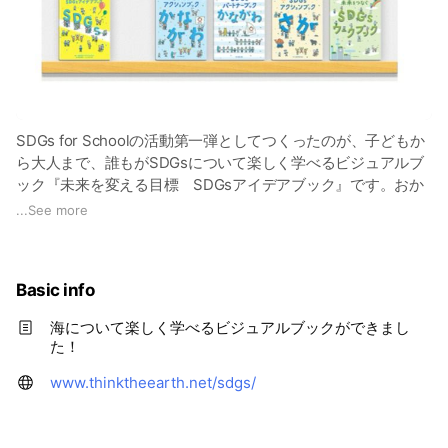
SDGs for Schoolの活動第一弾としてつくったのが、子どもか
ら大人まで、誰もがSDGsについて楽しく学べるビジュアルブ
ック『未来を変える目標 SDGsアイデアブック』です。おか
げさまで発行部数が8万部を超える人気の本になりました！
...
See more
『SDGsアクションブックかながわ』『SDGsアクションブッ
クさが』など、いろんなもブックレット誕生しています。どれ
Basic info
もデジタル版を無料で入手できますので、ぜひウェブサイトを
ご覧ください。
海について楽しく学べるビジュアルブックができまし
た！
www.thinktheearth.net/sdgs/