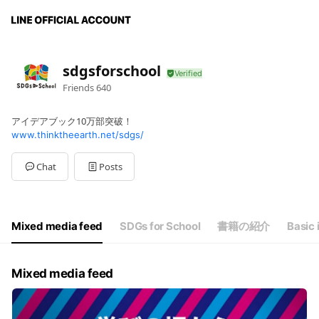
sdgsforschool
Friends
640
アイデアブック10万部突破！
www.thinktheearth.net/sdgs/
Chat
Posts
Mixed media feed
SDGs for School
書籍の紹介
Basic 
Mixed media feed