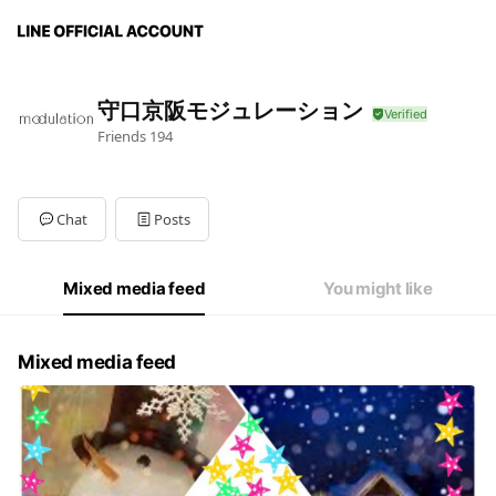
守口京阪モジュレーション
Friends
194
Chat
Posts
Mixed media feed
You might like
Mixed media feed