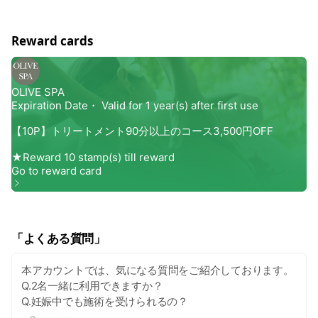
いたエッセンシャルオイルをたくアロマディフュ
ーザーなど、設備も充実。 日々の疲れを癒すため
に、お客様にとって居心地よく、くつろげる空間
Reward cards
作りを追求しています。
「よくある質問」
本アカウントでは、気になる質問をご紹介しております。
Q.2名一緒に利用できますか？
Q.妊娠中でも施術を受けられるの？
Q.店舗はどこにあるの？