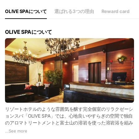
OLIVE SPAについて
選ばれる3つの理由
Reward card
OLIVE SPAについて
リゾートホテルのような雰囲気を醸す完全個室のリラクゼーシ
ョンスパ「OLIVE SPA」では、心地良いやすらぎの空間で独自
のアロマトリートメントと富士山の溶岩を使った溶岩浴を組み
合わせた究極の癒しをご提供しています。
...
See more
一歩足を踏み入れた瞬間からお客さまの緊張感を和らげられる