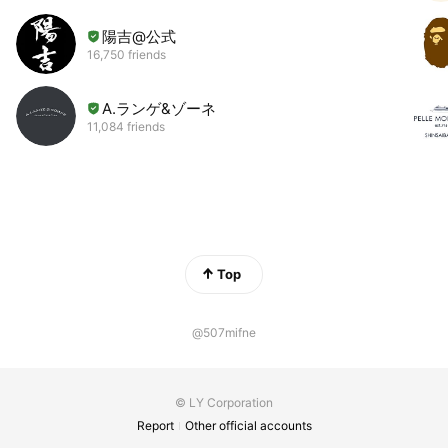
陽吉@公式
16,750 friends
A.ランゲ&ゾーネ
11,084 friends
Top
@507mifne
© LY Corporation
Report
Other official accounts