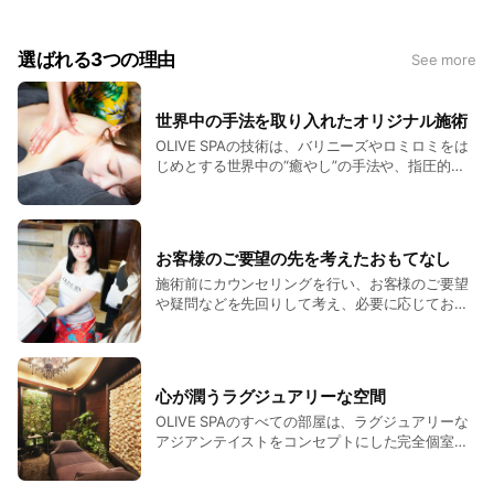
店内は、ヨーロピアン調の優雅さとアジアを融合させた高級感
ある雰囲気で、心地よく、くつろいでいただける空間が広がっ
選ばれる3つの理由
See more
ています。
世界中の手法を取り入れたオリジナル施術
OLIVE SPAの技術は、バリニーズやロミロミをは
じめとする世界中の“癒やし”の手法や、指圧的要
素、西洋の筋機能学、東洋の古式整体トリートメ
ント術など、各国の伝統的手法や指圧、筋肉機能
学をもとに編み出したオリジナリティにあふれる
施術が特徴です。 また、外面だけでなく内面から
お客様のご要望の先を考えたおもてなし
の「健康・美容と癒し」をテーマに、常に進化を
施術前にカウンセリングを行い、お客様のご要望
続けております。
や疑問などを先回りして考え、必要に応じてお声
がけすることで、心からリラックスできるサービ
スを提供するのが、OLIVE SPAのおもてなし。 マ
ニュアルに縛られるのではなく、いま目の前にい
るお客様に必要なことをさまざまな観点から考
心が潤うラグジュアリーな空間
え、心地よいと感じていただける徹底されたホス
OLIVE SPAのすべての部屋は、ラグジュアリーな
ピタリティーは、多くのお客さまからご支持をい
アジアンテイストをコンセプトにした完全個室。
ただいております。
シャワーやソファ、ドライヤーをはじめ身支度に
必要なものが揃う洗面台、 お客様に選んでいただ