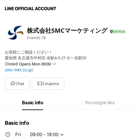
株式会社SMCマーケティング
Friends
18
お気軽にご相談ください！
愛知県 名古屋市中村区 名駅4-5-27 大一名駅5F
Closed
Opens Mon 09:00
smc-mkt.co.jp/
Sun
Closed
Mon
09:00 - 18:00
Tue
09:00 - 18:00
Chat
Coupons
Wed
09:00 - 18:00
Thu
09:00 - 18:00
Fri
09:00 - 18:00
Basic info
You might like
Sat
Closed
Basic info
Fri
09:00 - 18:00