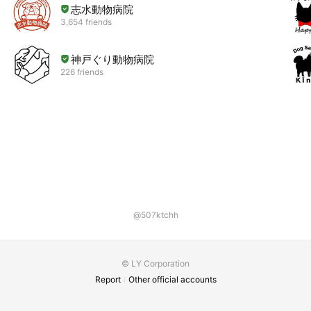
志水動物病院
3,654 friends
神戸ぐり動物病院
226 friends
@507ktchh
© LY Corporation
Report
Other official accounts