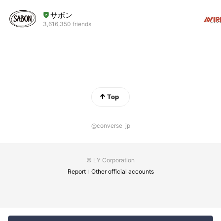
サボン
3,616,350 friends
Top
@converse_jp
© LY Corporation
Report
Other official accounts