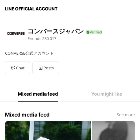
コンバースジャパン
Friends
230,017
CONVERSE公式アカウント
Chat
Posts
Mixed media feed
You might like
Mixed media feed
See more