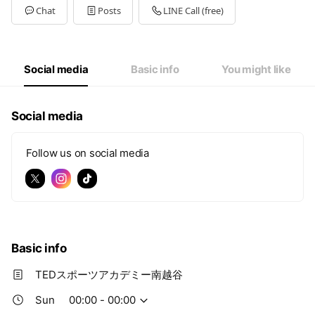
Tue
15:00 - 22:15
Chat
Posts
LINE Call (free)
Wed
15:00 - 22:15
Thu
15:00 - 22:15
Fri
15:00 - 22:15
Sat
10:00 - 15:15
Social media
Basic info
You might like
Social media
Follow us on social media
Basic info
TEDスポーツアカデミー南越谷
Sun
00:00 - 00:00