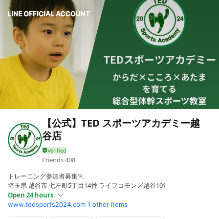
【公式】TED スポーツアカデミー越
谷店
Friends
408
トレーニング参加者募集🏃
埼玉県 越谷市 七左町5丁目14番 ライフコモンズ越谷101
Open 24 hours
www.tedsports2024.com
1 other items
Sun
00:00 - 00:00
Mon
15:00 - 22:15