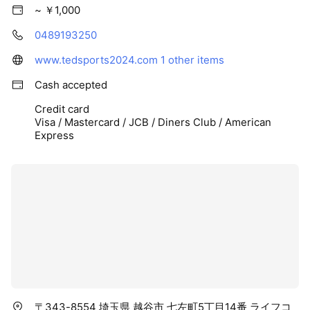
~ ￥1,000
0489193250
www.tedsports2024.com
1 other items
Cash accepted
Credit card
Visa / Mastercard / JCB / Diners Club / American
Express
〒343-8554 埼玉県 越谷市 七左町5丁目14番 ライフコ