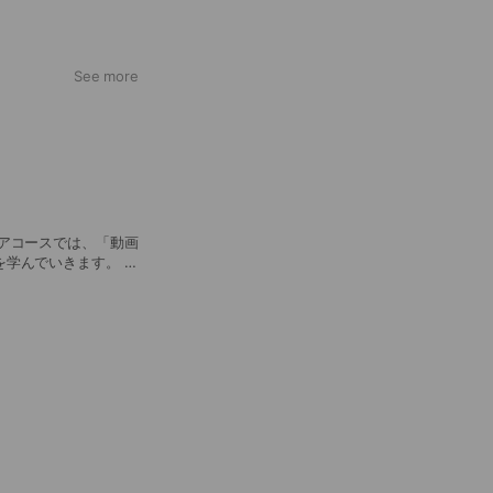
See more
、伝える力」や、
どもたち一人ひとり
験してみませんか？
ブイラウンジ）を開
アコースでは、「動画
学んでいきます。 個