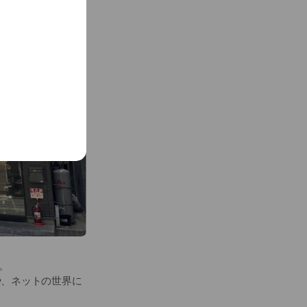
。
や、ネットの世界に
るチカラを育てま