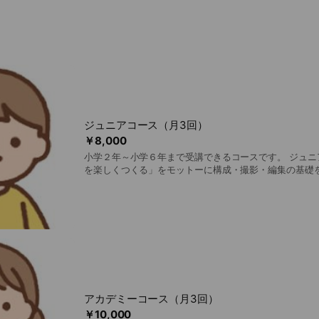
がなくてもOK！動画制作が未経験でもOKです！
つはすごく大事な力。」
イデアを表現することは、楽しいだけじゃなく「相手のことを考え
とめる力」も自然と育っていきます。
教室では、テレビ番組などの制作に携わっている“ほんもののプロ”が、こ
さしく教えます。
ジュニアコース（月3回）
たり前の時代だからこそ、“伝えるチカラ”を楽しく学べる場所を、体
￥8,000
、18歳以上を対象にした動画コミュニティサークル「V-Lounge」（
小学２年～小学６年まで受講できるコースです。 ジュニ
円で月2回参加できます。お申し込みはLINEメンバーシップから！
を楽しくつくる」をモットーに構成・撮影・編集の基礎を
人レッスン４５分×３回
アカデミーコース（月3回）
￥10,000