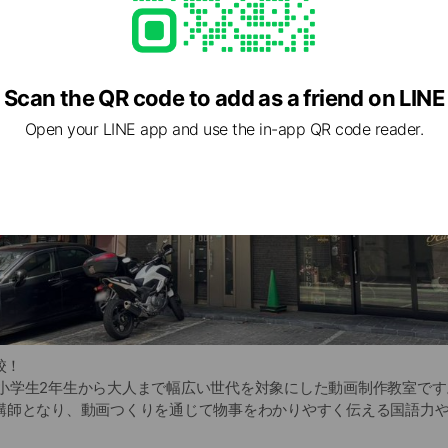
Scan the QR code to add as a friend on LINE
Open your LINE app and use the in-app QR code reader.
校！
教室は小学生2年生から大人まで幅広い世代を対象にした動画制作教室です
講師となり、動画つくりを通じて物事をわかりやすく伝える国語力
さんの情報から正しく情報を受け取るチカラ、正しく情報を発信す