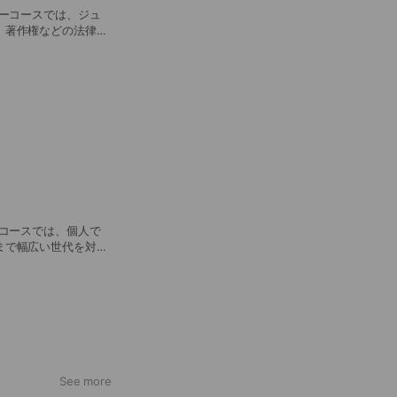
ミーコースでは、ジュ
、著作権などの法律や
す。 個人レッスン４５分×３回
ルコースでは、個人で
まで幅広い世代を対象
,000円
See more