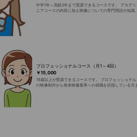
中学1年～高校3年まで受講できるコースです。 アカデ
ニアコースの内容に加え映像についての専門用語や知識
倫理情報リテラシーについても学びま
プロフェッショナルコース（月1～4回）
￥15,000
18歳以上が受講できるコースです。 プロフェッショナ
の映像制作から将来映像業界への就職を目指している方
にしています。 ご都合に合わせてレッスンの回数を自由に設定できます。 月1
回/4,000円 : 月2回/8,000円 月3回/12,000円 : 月4回/15