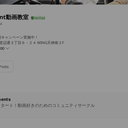
oint動画教室
4
円キャンペーン実施中！
渡辺通３丁目６－２４ WING天神南２F
:00
Posts
ents
1日スタート！動画好きのためのコミュニティサークル