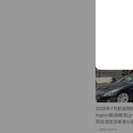
2025年7月新規開
Inpoint動画
現役放送技術者が
あふれているたく
...
See more