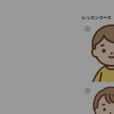
す。
パソコンやカメラ
レッスンコース
「伝えるって、じ
動画で気持ちやア
「自分の考えをま
InPoint動画
に寄りそって、や
SNSや動画が当
2025年9月より
講。月額3,000