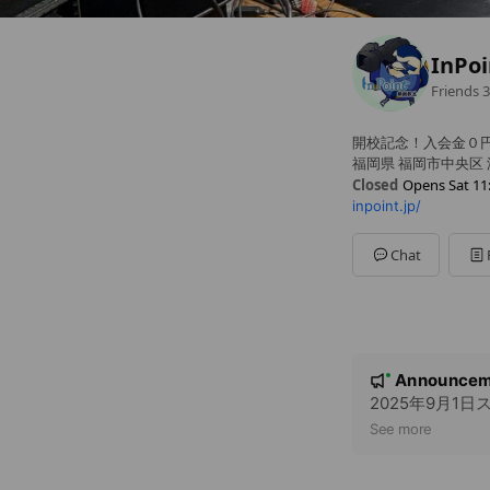
InP
Friends
3
開校記念！入会金０
福岡県 福岡市中央区 
Closed
Opens Sat 11
inpoint.jp/
Sun
11:00 - 20:00
Mon
11:00 - 20:00
Tue
11:00 - 20:00
Chat
Wed
11:00 - 20:00
Thu
11:00 - 20:00
Fri
11:00 - 20:00
Sat
11:00 - 20:00
完全予約レッスン制
N
Announcem
New
o
2025年9月
t
See more
i