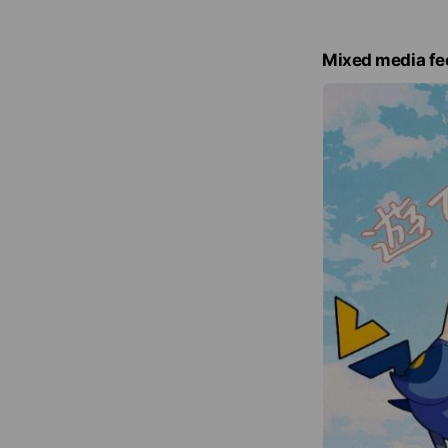
c
e
Mixed media fe