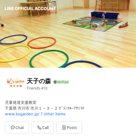
天子の森
Friends
410
児童発達支援教室
千葉県 市川市 市川１－３－２ ｸﾞﾗﾝｸﾙｰｱｻﾐ1F
www.ksgarden.jp/
1 other items
Chat
Call
Posts