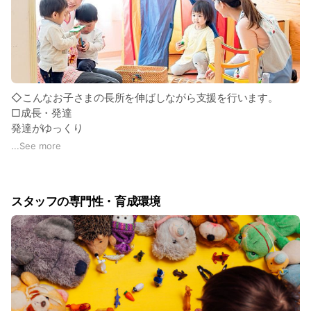
◇こんなお子さまの長所を伸ばしながら支援を行います。
□成長・発達
発達がゆっくり
からだの動きがぎこちない
...
See more
生活習慣が身につかない
□ことば
ことばの理解が遅い
スタッフの専門性・育成環境
必要以上に大きな声を出す
繰り返しが多い
コミュニケーションがやや一方的
□性格・行動
落ち着きがない
かんしゃくを起こしやすい
視線が合いにくい