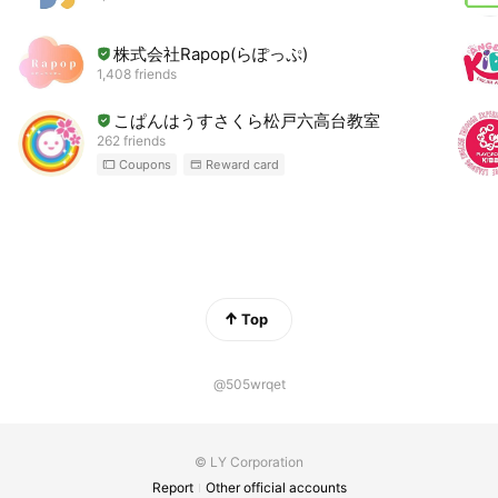
株式会社Rapop(らぽっぷ)
1,408 friends
こぱんはうすさくら松戸六高台教室
262 friends
Coupons
Reward card
Top
@505wrqet
© LY Corporation
Report
Other official accounts