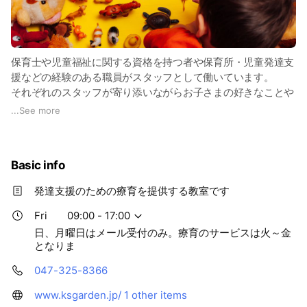
気持ちの切り替えが難しい
お子さまの現在の姿や持っている力を見ながら、1対1の個別療
育と少人数のグループ療育をお子さまに合った療育の形でご提
案します。
毎週同じ曜日・同じ時間に通うことで、一定の見通しを持った
保育士や児童福祉に関する資格を持つ者や保育所・児童発達支
療育プランをご提供します。
援などの経験のある職員がスタッフとして働いています。
それぞれのスタッフが寄り添いながらお子さまの好きなことや
得意なことを活かしながら療育プログラムを組み立て支援いた
...
See more
します。
Basic info
発達支援のための療育を提供する教室です
Fri
09:00 - 17:00
日、月曜日はメール受付のみ。療育のサービスは火～金
となりま
047-325-8366
www.ksgarden.jp/
1 other items