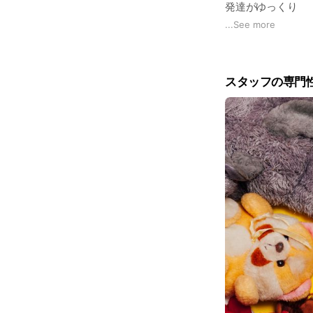
発達がゆっくり
からだの動きがぎ
...
See more
生活習慣が身につ
□ことば
ことばの理解が遅
スタッフの専門
必要以上に大きな
繰り返しが多い
コミュニケーショ
□性格・行動
落ち着きがない
かんしゃくを起こ
視線が合いにくい
気持ちの切り替え
お子さまの現在の
った療育の形でご
毎週同じ曜日・同