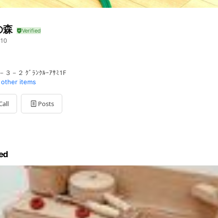
の森
10
－２ ｸﾞﾗﾝｸﾙｰｱｻﾐ1F
 other items
Call
Posts
ed