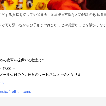
に関する資格を持つ者や保育所・児童発達支援などの経験のある職
フが寄り添いながらお子さまの好きなことや得意なことを活かしな
たします。
めの療育を提供する教室です
- 17:00
メール受付のみ。療育のサービスは火～金となりま
66
n.jp/
1 other items