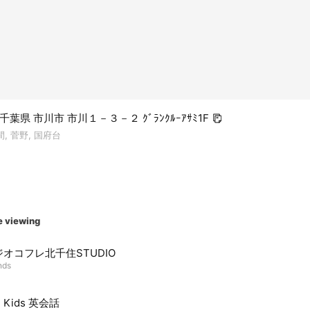
4 千葉県 市川市 市川１－３－２ ｸﾞﾗﾝｸﾙｰｱｻﾐ1F
, 菅野, 国府台
e viewing
オコフレ北千住STUDIO
nds
l Kids 英会話