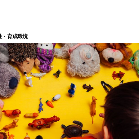
こちない
かない
い
性・育成環境
声を出す
ンがやや一方的
しやすい
が難しい
姿や持っている力を見ながら、1対1の個別療育と少人数のグループ
提案します。
じ時間に通うことで、一定の見通しを持った療育プランをご提供し