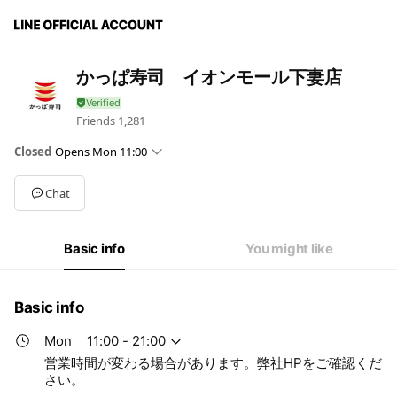
かっぱ寿司 イオンモール下妻店
Friends
1,281
Closed
Opens Mon 11:00
Mon
11:00 - 21:00
Tue
11:00 - 21:00
Chat
Wed
11:00 - 21:00
Thu
11:00 - 21:00
Fri
11:00 - 21:00
Basic info
You might like
Sat
10:00 - 21:00
Sun
10:00 - 21:00
営業時間が変わる場合があります。弊社HPをご確認ください。
Basic info
Mon
11:00 - 21:00
営業時間が変わる場合があります。弊社HPをご確認くだ
さい。