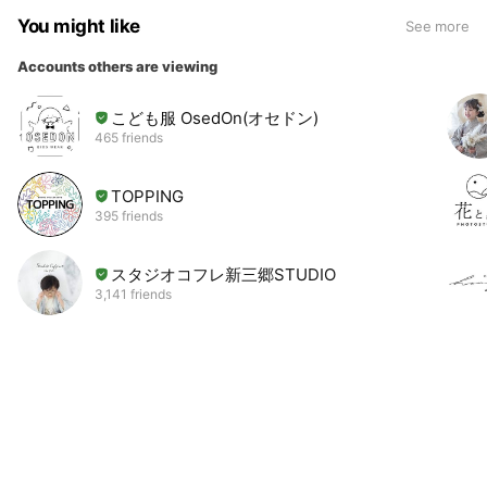
You might like
See more
Accounts others are viewing
こども服 OsedOn(オセドン)
465 friends
TOPPING
395 friends
スタジオコフレ新三郷STUDIO
3,141 friends