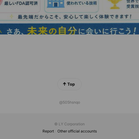
Top
@505hsnqo
© LY Corporation
Report
Other official accounts