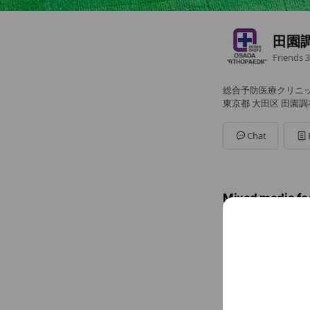
田園
Friends
3
総合予防医療クリニ
東京都 大田区 田園調
Chat
Mixed media fe