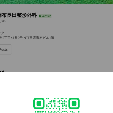
調布長田整形外科
,045
ック
布2丁目41番2号 NTT田園調布ビル1階
Posts
ed