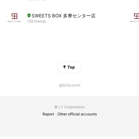
SWEETS BOX 多摩センター店
159 friends
Top
@504yznvh
© LY Corporation
Report
Other official accounts