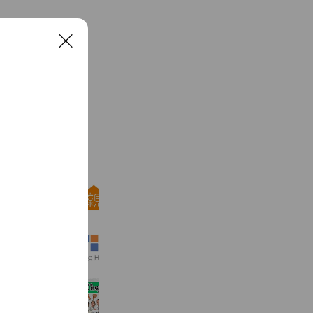
C
l
o
s
e
See more
しんせつハウス株式会社
1,119 friends
ウィングホーム
901 friends
（株）KAPEN
2,351 friends