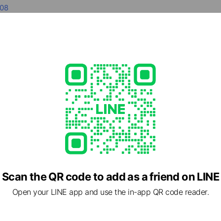
08
jp/
ed
e viewing
タホーム
 friends
ァイン新松戸
Scan the QR code to add as a friend on LINE
ds
Open your LINE app and use the in-app QR code reader.
中建築
ds