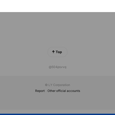
Top
@504psvvq
© LY Corporation
Report
Other official accounts