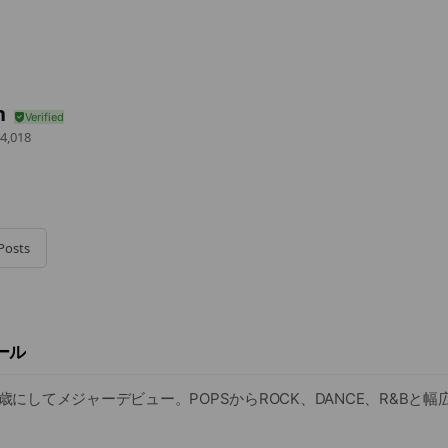
n
4,018
Posts
ィール
15歳にしてメジャーデビュー。POPSからROCK、DANCE、R&Bと