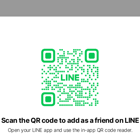
、ドラマ、映画、ゲームの主題歌を担当し、数多くの作品がトップ
本武道館や横浜アリーナにて5度に渡り単独公演を開催。
外ツアーも開催。世界16都市で単独公演を開催し、海外フェスでは大
、中国最大手のSNS「WEIBO」アワード「WEIBO Account Festiva
して初の3年連続受賞、中国・深圳で開催されたアワード、「ASIAN 
 2019」でも日本人として唯一の受賞を果たす等、全世界で精力的に活動
igital Doubleへレーベル移籍、6月にはデビュー16年目を迎え、待
と伸びのあるハイトーンヴォイスで国内外を問わず人々を魅了し続
e viewing
ン‐イレブン・ジャパン
2 friends
Scan the QR code to add as a friend on LINE
マックス
Open your LINE app and use the in-app QR code reader.
nds