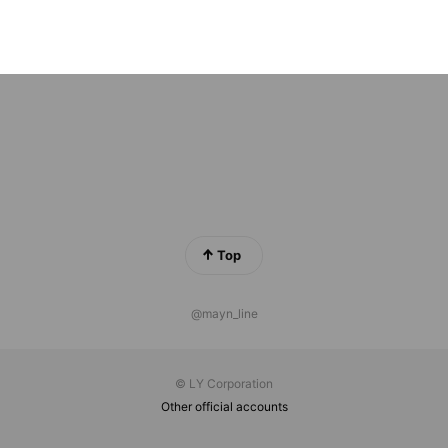
ファルコム
iends
Top
@mayn_line
© LY Corporation
Other official accounts