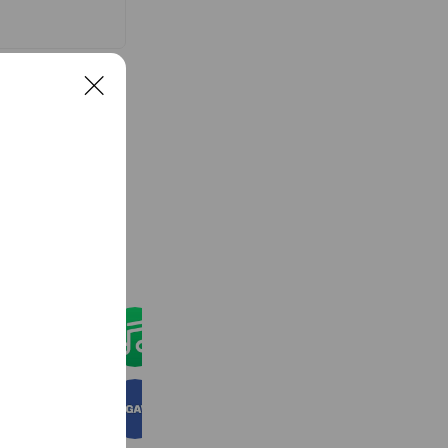
チャート入りを果
トリを7カ国9カ所
l in Japan
C
MUSIC
l
をしている。
o
s
望のフルアルバムを
e
けているアーティ
See more
LINE MUSIC
42,249,874 friends
Coupons
Reward card
佐川急便
39,365,778 friends